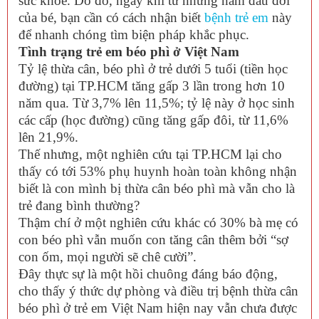
sức khỏe. Do đó, ngay khi từ những năm đầu đời
của bé, bạn cần có cách nhận biết
bệnh trẻ em
này
để nhanh chóng tìm biện pháp khắc phục.
Tình trạng trẻ em béo phì ở Việt Nam
Tỷ lệ thừa cân, béo phì ở trẻ dưới 5 tuổi (tiền học
đường) tại TP.HCM tăng gấp 3 lần trong hơn 10
năm qua. Từ 3,7% lên 11,5%; tỷ lệ này ở học sinh
các cấp (học đường) cũng tăng gấp đôi, từ 11,6%
lên 21,9%.
Thế nhưng, một nghiên cứu tại TP.HCM lại cho
thấy có tới 53% phụ huynh hoàn toàn không nhận
biết là con mình bị thừa cân béo phì mà vẫn cho là
trẻ đang bình thường?
Thậm chí ở một nghiên cứu khác có 30% bà mẹ có
con béo phì vẫn muốn con tăng cân thêm bởi “sợ
con ốm, mọi người sẽ chê cười”.
Đây thực sự là một hồi chuông đáng báo động,
cho thấy ý thức dự phòng và điều trị bệnh thừa cân
béo phì ở trẻ em Việt Nam hiện nay vẫn chưa được