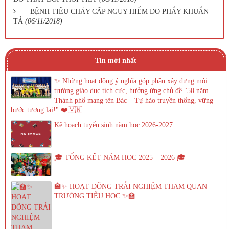
BỆNH TIÊU CHẢY CẤP NGUY HIỂM DO PHẨY KHUẨN
TẢ
(06/11/2018)
Tin mới nhất
✨ Những hoạt động ý nghĩa góp phần xây dựng môi
trường giáo dục tích cực, hưởng ứng chủ đề "50 năm
Thành phố mang tên Bác – Tự hào truyền thống, vững
bước tương lai!" ❤️🇻🇳
Kế hoạch tuyển sinh năm học 2026-2027
🎓 TỔNG KẾT NĂM HỌC 2025 – 2026 🎓
🏫✨ HOẠT ĐỘNG TRẢI NGHIỆM THAM QUAN
TRƯỜNG TIỂU HỌC ✨🏫