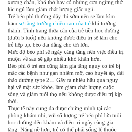
xương chân, khó thở hay có những cơn ngừng thở
lúc ngủ làm giảm chất lượng giấc ngủ.
Trẻ béo phì thường dậy thì sớm nên sẽ làm kìm
hãm
sự tăng trưởng chiều cao của trẻ
khi trưởng
thành. Tình trạng thừa cân của trẻ tiền học đường
(dưới 5 tuổi) nếu không được điều trị sẽ làm cho
trẻ tiếp tục béo dai dẳng cho tới lớn.
Mức độ béo phì sẽ ngày càng tăng nên việc điều trị
muộn về sau sẽ gặp nhiều khó khăn hơn.
Béo phì ở trẻ em cũng làm gia tăng nguy cơ trẻ bị
mắc các bệnh như gan nhiễm mỡ, cao huyết áp, đái
tháo đường type 2… Gây ra nhiều hậu quả nguy
hại về mặt sức khỏe, làm giảm chất lượng cuộc
sống và giảm tuổi thọ nếu không được điều trị kịp
thời.
Thực tế này cũng đã được chứng minh tại các
phòng khám nhi, với số lượng trẻ béo phì lứa tuổi
học đường đến khám và điều trị ngày càng gia
tăng. Nặng nề hơn, trẻ có thể phải sống lệ thuộc