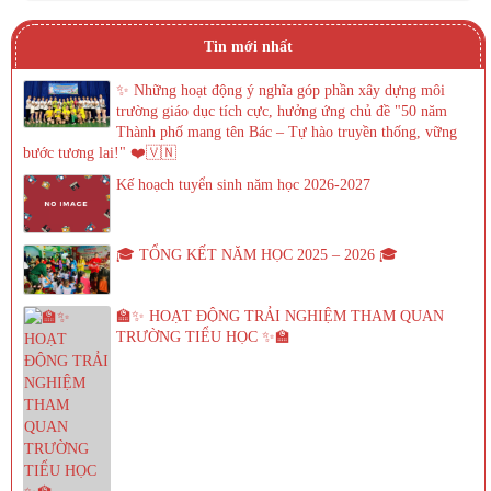
Tin mới nhất
✨ Những hoạt động ý nghĩa góp phần xây dựng môi
trường giáo dục tích cực, hưởng ứng chủ đề "50 năm
Thành phố mang tên Bác – Tự hào truyền thống, vững
bước tương lai!" ❤️🇻🇳
Kế hoạch tuyển sinh năm học 2026-2027
🎓 TỔNG KẾT NĂM HỌC 2025 – 2026 🎓
🏫✨ HOẠT ĐỘNG TRẢI NGHIỆM THAM QUAN
TRƯỜNG TIỂU HỌC ✨🏫