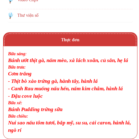
Thư viện số
Thực đơn
Bữa sáng:
Bánh ướt thịt gà, nấm mèo, xà lách xoăn, củ sắn, hẹ lá
Bữa trưa:
Cơm trắng
-
Thịt bò xào trứng gà, hành tây, hành lá
-
Canh
Rau muống nấu hến, nấm kim châm, hành lá
-
Đậu cove luộc
Bữa xế:
Bánh Pudding trứng sữa
Bữa chiều:
Nui sao nấu tôm tươi, bắp mỹ, su su, cải caron, hành lá,
ngò rí