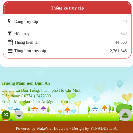
Thống kê truy cập
Đang truy cập
44
Hôm nay
542
Tháng hiện tại
44,363
Tổng lượt truy cập
2,261,648
Trường Mầm non Định An
Địa chỉ:
xã Dầu Tiếng, thành phố Hồ Chí Minh
Điện thoại:
( 0274 ) 2472600
Email:
Mau-giao-Dinh-An@gmail.com
Powered by
NukeViet EduGate
- Design by
VINADES.,JSC