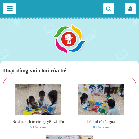
Hoạt động vui chơi của bé
Bé làm tranh từ các nguyên vật liệu
bé chơi cờ cá ngựa
5
lượt xem
8
lượt xem