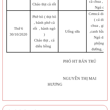
cà chua , hành
Cháo thịt cà rốt
Ngủ dậy: 
Cơmcá diêu h
Phỡ bò ( thịt bò
( cá diêu h
, bánh phở cà
chua , gia v
Thứ 6
rốt , hành ngò
Uống sữa
,canh bầu nấ
30/10/2020
)
Ngủ dậy: 
Cháo thịt , cá
phộng (sữ
diêu hồng
đường, đạu
PHÓ HT BÁN TRÚ
NGUYỄN THỊ MAI
HƯƠNG