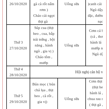
26/10/2020
gà cà rốt nấm
Uống sữa
)canh cải ngọ
rơm )
Ngủ dậy: ra
Cháo cải ngọt
đặc, đường, r
thịt gà
nạo lá 
Súp cua (thịt
Cơm cá ba sa
heo , cua, bắp
(cá , thơm ,
trái trứng , bột
Thứ 3
hành lá , gi
năng , hành
Uống sữa
27/10/2020
mướp nấm 
ngò , gia vị )
Ngủ dậy: b
Cháo tôm ,
mướp
Thứ 4
Hội nghị cán bộ viên
28/10/2020
Cơm thịt kho
Bún mọc ( bún
(thịt heo tr
chả lụa , thịt
hành lá , gia
Thứ 5
heo , cà rốt ,
Uống sữa
chua rau muốn
29/10/2020
gia vị)
( thịt gà , r