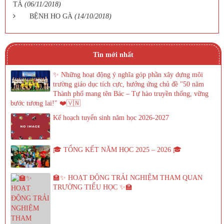
TẢ
(06/11/2018)
BỆNH HO GÀ
(14/10/2018)
Tin mới nhất
✨ Những hoạt động ý nghĩa góp phần xây dựng môi
trường giáo dục tích cực, hưởng ứng chủ đề "50 năm
Thành phố mang tên Bác – Tự hào truyền thống, vững
bước tương lai!" ❤️🇻🇳
Kế hoạch tuyển sinh năm học 2026-2027
🎓 TỔNG KẾT NĂM HỌC 2025 – 2026 🎓
🏫✨ HOẠT ĐỘNG TRẢI NGHIỆM THAM QUAN
TRƯỜNG TIỂU HỌC ✨🏫