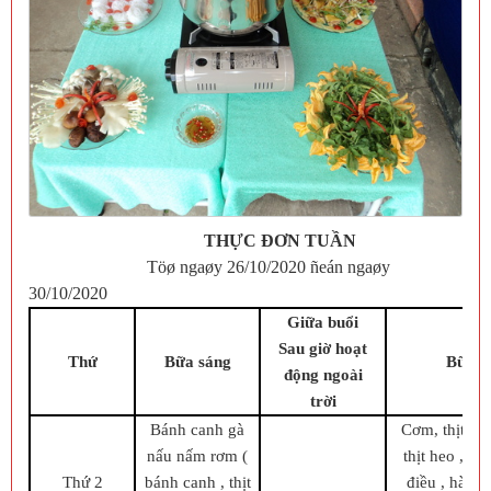
TH
ỰC ĐƠN TUẦN
Töø ngaøy 26/10/2020 ñeán ngaøy
30/10/2020
Giữa buổi
Sau giờ hoạt
Thứ
Bữa sáng
Bữa t
động ngoài
trời
Bánh canh gà
Cơm, thịt kh
nấu nấm rơm (
thịt heo , đậ
Thứ 2
bánh canh , thịt
điều , hành l