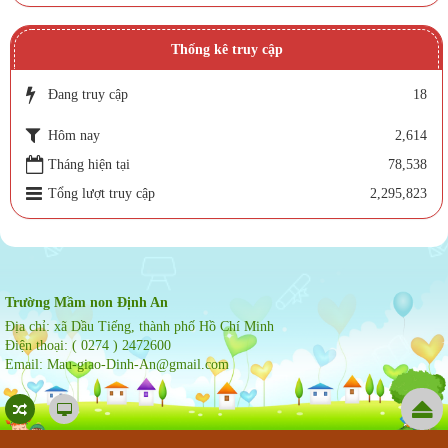
Thống kê truy cập
Đang truy cập
18
Hôm nay
2,614
Tháng hiện tại
78,538
Tổng lượt truy cập
2,295,823
Trường Mầm non Định An
Địa chỉ:
xã Dầu Tiếng, thành phố Hồ Chí Minh
Điện thoại:
( 0274 ) 2472600
Email:
Mau-giao-Dinh-An@gmail.com