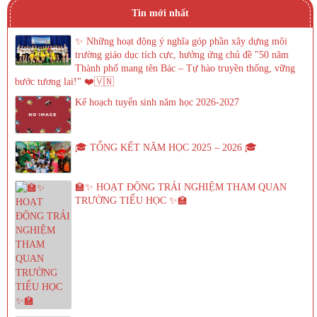
Tin mới nhất
✨ Những hoạt động ý nghĩa góp phần xây dựng môi
trường giáo dục tích cực, hưởng ứng chủ đề "50 năm
Thành phố mang tên Bác – Tự hào truyền thống, vững
bước tương lai!" ❤️🇻🇳
Kế hoạch tuyển sinh năm học 2026-2027
🎓 TỔNG KẾT NĂM HỌC 2025 – 2026 🎓
🏫✨ HOẠT ĐỘNG TRẢI NGHIỆM THAM QUAN
TRƯỜNG TIỂU HỌC ✨🏫