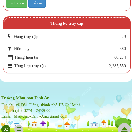
Thống kê truy cập
Đang truy cập
29
Hôm nay
380
Tháng hiện tại
68,274
Tổng lượt truy cập
2,285,559
Trường Mầm non Định An
Địa chỉ:
xã Dầu Tiếng, thành phố Hồ Chí Minh
Điện thoại:
( 0274 ) 2472600
Email:
Mau-giao-Dinh-An@gmail.com