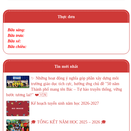
Thực đơn
Bữa sáng:
Bữa trưa:
Bữa xế:
Bữa chiều:
Tin mới nhất
✨ Những hoạt động ý nghĩa góp phần xây dựng môi
trường giáo dục tích cực, hưởng ứng chủ đề "50 năm
Thành phố mang tên Bác – Tự hào truyền thống, vững
bước tương lai!" ❤️🇻🇳
Kế hoạch tuyển sinh năm học 2026-2027
🎓 TỔNG KẾT NĂM HỌC 2025 – 2026 🎓