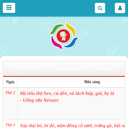
THỰC ĐƠN TỪ NGÀY 26/01/2026 ĐẾN NGÀY 30/01/2026
Ngày
Bữa sáng
Thứ 2
Hủ tiếu thịt heo, củ dền, xà lách búp, giá, hẹ lá
- Uống sữa Netsure
Thứ 3
Súp thịt bò, bí đỏ, nấm đông cô tươi, trứng gà, bột nă