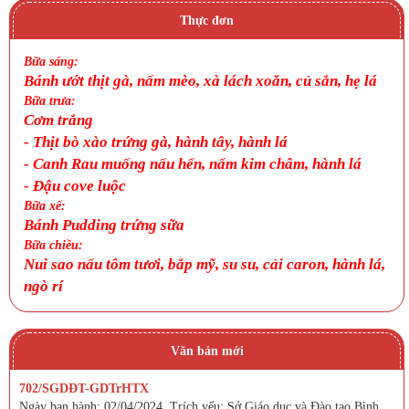
Thực đơn
Bữa sáng:
Bánh ướt thịt gà, nấm mèo, xà lách xoăn, củ sắn, hẹ lá
Bữa trưa:
Cơm trắng
-
Thịt bò xào trứng gà, hành tây, hành lá
-
Canh
Rau muống nấu hến, nấm kim châm, hành lá
-
Đậu cove luộc
Bữa xế:
Bánh Pudding trứng sữa
Bữa chiều:
Nui sao nấu tôm tươi, bắp mỹ, su su, cải caron, hành lá,
ngò rí
Văn bản mới
702/SGDĐT-GDTrHTX
Ngày ban hành: 02/04/2024. Trích yếu: Sở Giáo dục và Đào tạo Bình