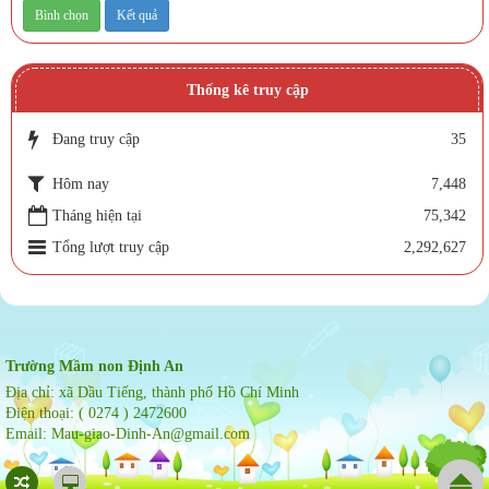
Thống kê truy cập
Đang truy cập
35
Hôm nay
7,448
Tháng hiện tại
75,342
Tổng lượt truy cập
2,292,627
Trường Mầm non Định An
Địa chỉ:
xã Dầu Tiếng, thành phố Hồ Chí Minh
Điện thoại:
( 0274 ) 2472600
Email:
Mau-giao-Dinh-An@gmail.com