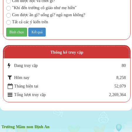
Con được học và chơi gì?
"Khi đến trường cô giáo như mẹ hiền"
Con được ăn gì? uống gì? ngủ ngon không?
Tất cả các ý kiến trên
Thống kê truy cập
Đang truy cập
80
Hôm nay
8,258
Tháng hiện tại
52,079
Tổng lượt truy cập
2,269,364
Trường Mầm non Định An