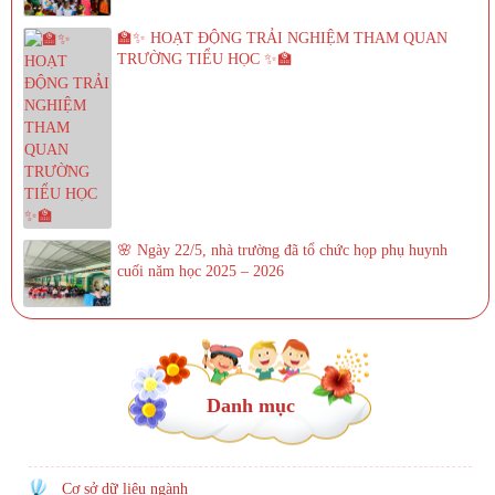
🏫✨ HOẠT ĐỘNG TRẢI NGHIỆM THAM QUAN
TRƯỜNG TIỂU HỌC ✨🏫
🌸 Ngày 22/5, nhà trường đã tổ chức họp phụ huynh
cuối năm học 2025 – 2026
Danh mục
Cơ sở dữ liệu ngành