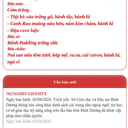
Bữa trưa:
Cơm trắng
-
Thịt bò xào trứng gà, hành tây, hành lá
-
Canh
Rau muống nấu hến, nấm kim châm, hành lá
-
Đậu cove luộc
Bữa xế:
Bánh Pudding trứng sữa
Bữa chiều:
Nui sao nấu tôm tươi, bắp mỹ, su su, cải caron, hành lá,
ngò rí
Văn bản mới
702/SGDĐT-GDTrHTX
Ngày ban hành: 02/04/2024. Trích yếu: Sở Giáo dục và Đào tạo Bình
Dương thông báo công khai danh sách các trung tâm ngoại ngữ, tin học,
cơ sở giáo dục kỹ năng sống trên địa bàn tỉnh Bình Dương đã được cấp
phép theo thẩm quyền.
Ngày ban hành: 02/04/2024