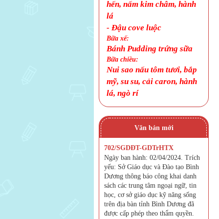
hến, nấm kim châm, hành
lá
-
Đậu cove luộc
Bữa xế:
Bánh Pudding trứng sữa
Bữa chiều:
Nui sao nấu tôm tươi, bắp
mỹ, su su, cải caron, hành
lá, ngò rí
Văn bản mới
702/SGDĐT-GDTrHTX
Ngày ban hành: 02/04/2024. Trích
yếu: Sở Giáo dục và Đào tạo Bình
Dương thông báo công khai danh
sách các trung tâm ngoại ngữ, tin
học, cơ sở giáo dục kỹ năng sống
trên địa bàn tỉnh Bình Dương đã
được cấp phép theo thẩm quyền.