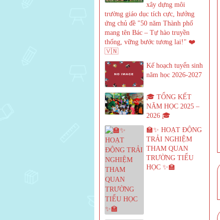
xây dựng môi
trường giáo dục tích cực, hưởng
ứng chủ đề "50 năm Thành phố
mang tên Bác – Tự hào truyền
thống, vững bước tương lai!" ❤️
🇻🇳
Kế hoạch tuyển sinh
năm học 2026-2027
🎓 TỔNG KẾT
NĂM HỌC 2025 –
2026 🎓
🏫✨ HOẠT ĐỘNG
TRẢI NGHIỆM
THAM QUAN
TRƯỜNG TIỂU
HỌC ✨🏫