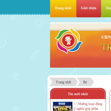
Trang nhất
Giới thiệu
Tuy
UBN
T
Trang nhất
Bé
Tin mới nhất
✨ Những hoạt động
ý nghĩa góp phần