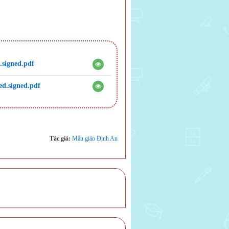
.signed.pdf
d.signed.pdf
Tác giả:
Mẫu giáo Định An