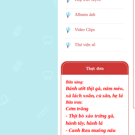
Albums ảnh
Video Clips
Thư viện số
Thực đơn
Bữa sáng:
Bánh ướt thịt gà, nấm mèo,
xà lách xoăn, củ sắn, hẹ lá
Bữa trưa:
Cơm trắng
-
Thịt bò xào trứng gà,
hành tây, hành lá
-
Canh
Rau muống nấu