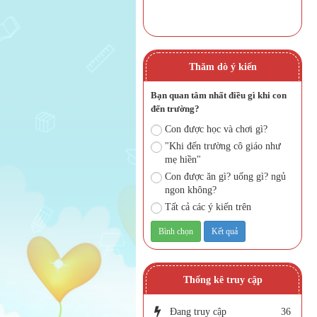
Thăm dò ý kiến
Bạn quan tâm nhất điều gì khi con
đến trường?
Con được học và chơi gì?
"Khi đến trường cô giáo như
mẹ hiền"
Con được ăn gì? uống gì? ngủ
ngon không?
Tất cả các ý kiến trên
Thống kê truy cập
Đang truy cập
36