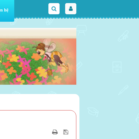
ên hệ
N