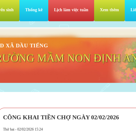
ển sinh
Thống kê
Lịch làm việc tuần
Xem thêm
Li
D XÃ DẦU TIẾNG
RƯỜNG MẦM NON ĐỊNH A
CÔNG KHAI TIỀN CHỢ NGÀY 02/02/2026
Thứ hai - 02/02/2026 15:24