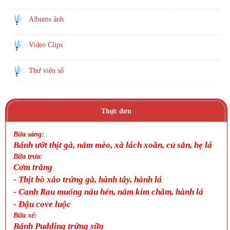
Albums ảnh
Video Clips
Thư viện số
Thực đơn
Bữa sáng:
Bánh ướt thịt gà, nấm mèo, xà lách xoăn, củ sắn, hẹ lá
Bữa trưa:
Cơm trắng
-
Thịt bò xào trứng gà, hành tây, hành lá
-
Canh
Rau muống nấu hến, nấm kim châm, hành lá
-
Đậu cove luộc
Bữa xế:
Bánh Pudding trứng sữa