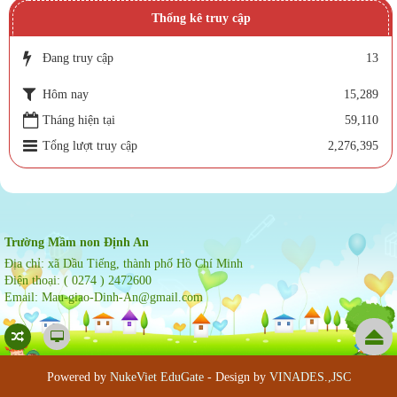
Thống kê truy cập
Đang truy cập
13
Hôm nay
15,289
Tháng hiện tại
59,110
Tổng lượt truy cập
2,276,395
Trường Mầm non Định An
Địa chỉ:
xã Dầu Tiếng, thành phố Hồ Chí Minh
Điện thoại:
( 0274 ) 2472600
Email:
Mau-giao-Dinh-An@gmail.com
Powered by
NukeViet EduGate
- Design by
VINADES.,JSC