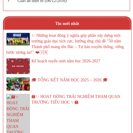
Giáo án điện tử
(06/12/2016)
Tin mới nhất
✨ Những hoạt động ý nghĩa góp phần xây dựng môi
trường giáo dục tích cực, hưởng ứng chủ đề "50 năm
Thành phố mang tên Bác – Tự hào truyền thống, vững
bước tương lai!" ❤️🇻🇳
Kế hoạch tuyển sinh năm học 2026-2027
🎓 TỔNG KẾT NĂM HỌC 2025 – 2026 🎓
🏫✨ HOẠT ĐỘNG TRẢI NGHIỆM THAM QUAN
TRƯỜNG TIỂU HỌC ✨🏫