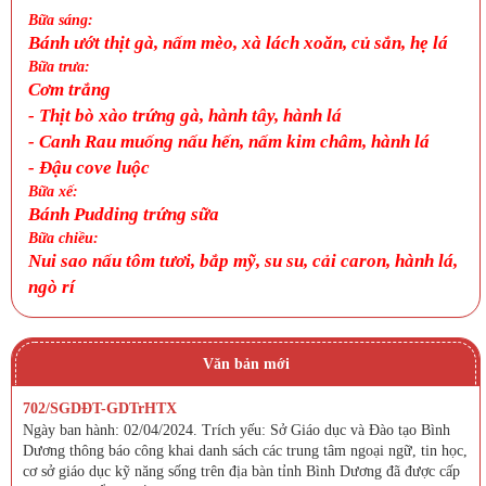
Bữa sáng:
Bánh ướt thịt gà, nấm mèo, xà lách xoăn, củ sắn, hẹ lá
Bữa trưa:
Cơm trắng
-
Thịt bò xào trứng gà, hành tây, hành lá
-
Canh
Rau muống nấu hến, nấm kim châm, hành lá
-
Đậu cove luộc
Bữa xế:
Bánh Pudding trứng sữa
Bữa chiều:
Nui sao nấu tôm tươi, bắp mỹ, su su, cải caron, hành lá,
ngò rí
Văn bản mới
702/SGDĐT-GDTrHTX
Ngày ban hành: 02/04/2024. Trích yếu: Sở Giáo dục và Đào tạo Bình
Dương thông báo công khai danh sách các trung tâm ngoại ngữ, tin học,
cơ sở giáo dục kỹ năng sống trên địa bàn tỉnh Bình Dương đã được cấp