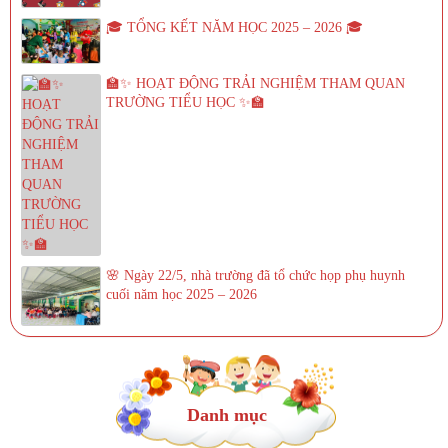
🎓 TỔNG KẾT NĂM HỌC 2025 – 2026 🎓
🏫✨ HOẠT ĐỘNG TRẢI NGHIỆM THAM QUAN
TRƯỜNG TIỂU HỌC ✨🏫
🌸 Ngày 22/5, nhà trường đã tổ chức họp phụ huynh
cuối năm học 2025 – 2026
Danh mục