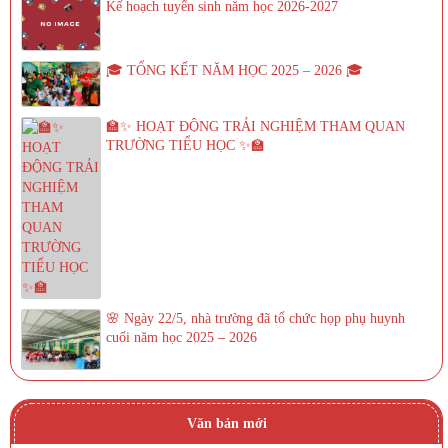
Kế hoạch tuyển sinh năm học 2026-2027
🎓 TỔNG KẾT NĂM HỌC 2025 – 2026 🎓
🏫✨ HOẠT ĐỘNG TRẢI NGHIỆM THAM QUAN
TRƯỜNG TIỂU HỌC ✨🏫
🌸 Ngày 22/5, nhà trường đã tổ chức họp phụ huynh
cuối năm học 2025 – 2026
Văn bản mới