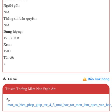
Người gửi:
N/A
Thông tin bản quyền:
N/A
Dung lượng:
151.50 KB
Xem:
1500
Tải về:
7
Tải về
Báo link hỏng
Từ site Trường Mầm Non Định An:
mot_so_bien_phap_giup_tre_4_5_tuoi_hoc_tot_mon_lam_quen_van_hoc_