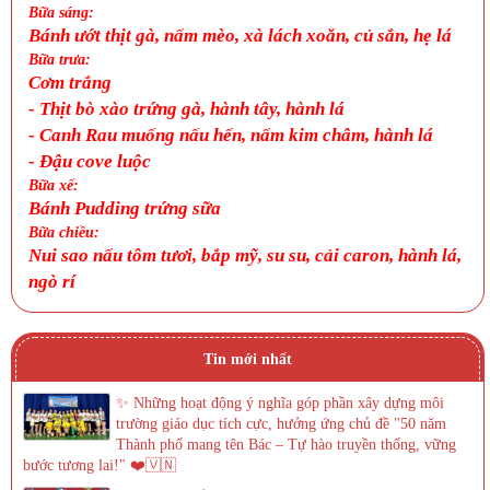
Bữa sáng:
Bánh ướt thịt gà, nấm mèo, xà lách xoăn, củ sắn, hẹ lá
Bữa trưa:
Cơm trắng
-
Thịt bò xào trứng gà, hành tây, hành lá
-
Canh
Rau muống nấu hến, nấm kim châm, hành lá
-
Đậu cove luộc
Bữa xế:
Bánh Pudding trứng sữa
Bữa chiều:
Nui sao nấu tôm tươi, bắp mỹ, su su, cải caron, hành lá,
ngò rí
Tin mới nhất
✨ Những hoạt động ý nghĩa góp phần xây dựng môi
trường giáo dục tích cực, hưởng ứng chủ đề "50 năm
Thành phố mang tên Bác – Tự hào truyền thống, vững
bước tương lai!" ❤️🇻🇳