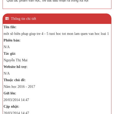
Qua tác phẩm văn học, trẻ bắt đầu nhận ra trong xã hội
Thông tin chi tiết
Tên file:
môt sô biên phap giup tre 4 - 5 tuoi hoc tot mon lam quen van hoc loai 1
Phiên bản:
N/A
Tác giả:
Nguyễn Thị Mai
Website hỗ trợ:
N/A
Thuộc chủ đề:
Năm học 2016 - 2017
Gửi lên:
20/03/2014 14:47
Cập nhật:
20/03/2014 14:47