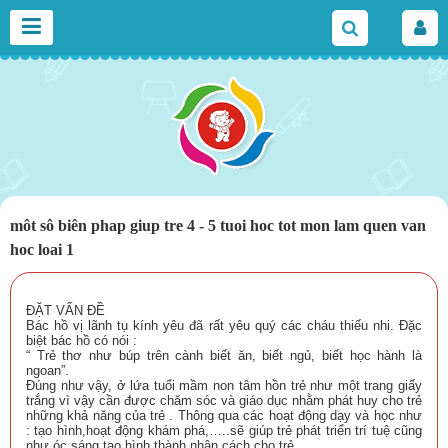
môt sô biên phap giup tre 4 - 5 tuoi hoc tot mon lam quen van
hoc loai 1
ĐẶT VẤN ĐỀ
Bác hồ vị lãnh tụ kính yêu đã rất yêu quý các cháu thiếu nhi. Đặc
biệt bác hồ có nói :
“ Trẻ thơ như búp trên cành biết ăn, biết ngủ, biết học hành là
ngoan”.
Đúng như vậy, ở lứa tuổi mầm non tâm hồn trẻ như một trang giấy
trắng vì vậy cần được chăm sóc và giáo dục nhằm phát huy cho trẻ
những khả năng của trẻ . Thông qua các hoạt động dạy và học như
: tạo hình,hoạt động khám phá,…..sẽ giúp trẻ phát triển trí tuệ cũng
như óc sáng tạo,hình thành nhân cách cho trẻ.