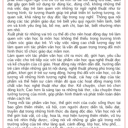
đạt gãy gọn biết sữ dụng từ đúng lúc, đúng chỗ, không những thế
mà việc dạy trẻ làm quen với những từ ngữ nghệ thuật như từ
tượng hình, từ tượng thanh giúp trẻ phát triển trí tưởng tượng, óc
quan sát, khả năng tư duy độc lập trong suy nghĩ. Thông qua nội
dung các tác phẩm giáo dục trẻ biết yêu quý người hiền lành, biết
ơn và kính yêu ông bà, bố mẹ, anh chị, bạn bè, biết nhường nhịn
em nhỏ.
Xuất phát từ những vai trò cụ thể đó cho nên hoạt động dạy trẻ làm
quen với văn học là môn học không thể thiếu trong trương trình
chăm sóc giáo dục trẻ. Vì vậy việc nâng cao chất lượng dạy trẻ
làm quen với tác phẩm văn học là vấn đề quan trọng trong đổi mới
hình thức tổ chức giáo dục mầm non.
Làm quen với tác phẩm văn học chỉ ra mức độ, giới hạn, yêu cầu
của việc cho trẻ tiếp xúc với tác phẩm văn học qua nghệ thuật đọc
và kể chuyện của cô giáo. Hoạt động này nhằm dẫn dắt, hướng dẫn
trẻ cảm nhận những giá trị nội dung, nghệ thuật phong phú trong tác
phẩm, khơi gợi ở trẻ sự rung động, hứng thú đối với văn học, có ấn
tượng về những hình tượng nghệ thuật, cái hay cái đẹp của tác
phẩm và thể hiện sự cảm nhận đó qua các hoạt động mang tính
chất văn học nghệ thuật như đọc thơ. Kể chuyện, chơi trò chơi
đóng kịch; Cao hơn là sáng tạo ra những bài thơ, câu chuyện theo
tưởng tượng của mình, góp phần hình thành và phát triển toàn diện
nhân cách trẻ.
Trong mỗi tác phẩm văn học, thế giới mới của cuộc sống thực tại
bao gồm thiên nhiên, xã hội, con người được diển tả, biểu đạt,
truyền đạt trong những hình thức đa dạng độc đáo. Văn học nói về
thế giới loài vật, cỏ cây, hoa lá, mọi hiện tượng thiên nhiên, vũ trụ
mà trẻ nhìn thấy được, cũng nói về những gì gần gũi trong môi
trường sống của trẻ như làng quê, cánh đồng, lớp học, khu phố,…