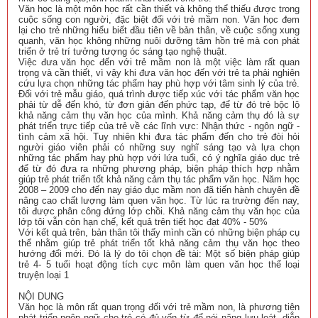
Văn học là một môn học rất cần thiết và không thể thiếu được trong
cuộc sống con người, đặc biệt đối với trẻ mầm non. Văn học đem
lại cho trẻ những hiểu biết đầu tiên về bản thân, về cuộc sống xung
quanh, văn học không những nuôi dưỡng tâm hồn trẻ mà con phát
triển ở trẻ trí tưởng tượng óc sáng tạo nghệ thuật.
Việc đưa văn học đến với trẻ mầm non là một việc làm rất quan
trọng và cần thiết, vì vậy khi đưa văn học đến với trẻ ta phải nghiên
cứu lựa chọn những tác phẩm hay phù hợp với tâm sinh lý của trẻ.
Đối với trẻ mẫu giáo, quá trình được tiếp xúc với tác phẩm văn học
phải từ dễ đến khó, từ đơn giản đến phức tạp, để từ đó trẻ bộc lộ
khả năng cảm thụ văn học của mình. Khả năng cảm thụ đó là sự
phát triển trực tiếp của trẻ về các lĩnh vực: Nhận thức - ngôn ngữ -
tình cảm xã hội. Tuy nhiên khi đưa tác phẩm đến cho trẻ đòi hỏi
người giáo viên phải có những suy nghĩ sáng tạo và lựa chọn
những tác phẩm hay phù hợp với lứa tuổi, có ý nghĩa giáo dục trẻ
để từ đó đưa ra những phương pháp, biện pháp thích hợp nhằm
giúp trẻ phát triển tốt khả năng cảm thụ tác phẩm văn học. Năm học
2008 – 2009 cho đến nay giáo dục mầm non đã tiến hành chuyên đề
nâng cao chất lượng làm quen văn học. Từ lúc ra trường đến nay,
tôi được phân công đứng lớp chồi. Khả năng cảm thụ văn học của
lớp tôi vẫn còn hạn chế, kết quả trên tiết học đạt 40% - 50%
Với kết quả trên, bản thân tôi thấy mình cần có những biện pháp cụ
thể nhằm giúp trẻ phát triển tốt khả năng cảm thụ văn học theo
hướng đổi mới. Đó là lý do tôi chọn đề tài: Một số biện pháp giúp
trẻ 4- 5 tuổi hoạt động tích cực môn làm quen văn học thể loại
truyện loại 1
NỘI DUNG
Văn học là môn rất quan trọng đối với trẻ mầm non, là phương tiện
phát triển ngôn ngữ cho trẻ có đủ vốn từ để nói năng lưu loát, diễn