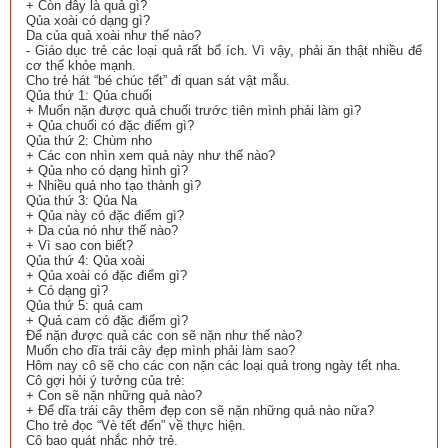
+ Còn đây là quả gì?
Qủa xoài có dạng gì?
Da của quả xoài như thế nào?
- Giáo dục trẻ các loại quả rất bổ ích. Vì vậy, phải ăn thật nhiều để
cơ thể khỏe mạnh.
Cho trẻ hát “bé chúc tết” đi quan sát vật mẫu.
Qủa thứ 1: Qủa chuối
+ Muốn nặn được quả chuối trước tiên mình phải làm gì?
+ Qủa chuối có đặc điểm gì?
Qủa thứ 2: Chùm nho
+ Các con nhìn xem quả này như thế nào?
+ Qủa nho có dạng hình gì?
+ Nhiều quả nho tạo thành gì?
Qủa thứ 3: Qủa Na
+ Qủa này có đặc điểm gì?
+ Da của nó như thế nào?
+ Vì sao con biết?
Qủa thứ 4: Qủa xoài
+ Qủa xoài có đặc điểm gì?
+ Có dạng gì?
Qủa thứ 5: quả cam
+ Quả cam có đặc điểm gì?
Để nặn được quả các con sẽ nặn như thế nào?
Muốn cho dĩa trái cây đẹp mình phải làm sao?
Hôm nay cô sẽ cho các con nặn các loại quả trong ngày tết nha.
Cô gợi hỏi ý tưởng của trẻ:
+ Con sẽ nặn những quả nào?
+ Để dĩa trái cây thêm đẹp con sẽ nặn những quả nào nữa?
Cho trẻ đọc “Vè tết đến” về thực hiện.
Cô bao quát nhắc nhở trẻ.