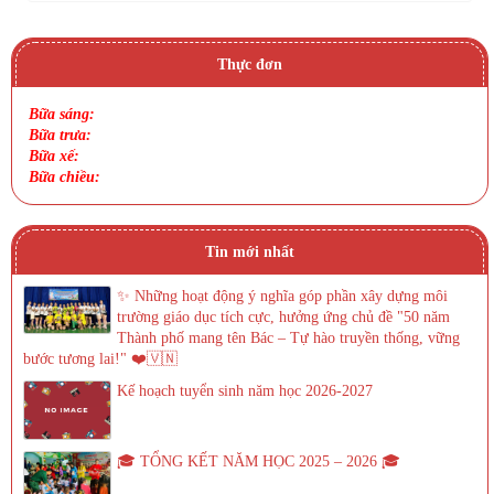
Thực đơn
Bữa sáng:
Bữa trưa:
Bữa xế:
Bữa chiều:
Tin mới nhất
✨ Những hoạt động ý nghĩa góp phần xây dựng môi
trường giáo dục tích cực, hưởng ứng chủ đề "50 năm
Thành phố mang tên Bác – Tự hào truyền thống, vững
bước tương lai!" ❤️🇻🇳
Kế hoạch tuyển sinh năm học 2026-2027
🎓 TỔNG KẾT NĂM HỌC 2025 – 2026 🎓