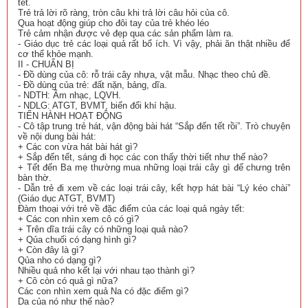
tết.
Trẻ trả lời rõ ràng, tròn câu khi trả lời câu hỏi của cô.
Qua hoạt động giúp cho đôi tay của trẻ khéo léo
Trẻ cảm nhận được vẻ đẹp qua các sản phẩm làm ra.
- Giáo dục trẻ các loại quả rất bổ ích. Vì vậy, phải ăn thật nhiều để
cơ thể khỏe mạnh.
II - CHUẨN BỊ
- Đồ dùng của cô: rỗ trái cây nhựa, vật mẫu. Nhạc theo chủ đề.
- Đồ dùng của trẻ: đất nặn, bảng, dĩa.
- NDTH: Âm nhạc, LQVH.
- NDLG: ATGT, BVMT, biến đổi khí hậu.
TIẾN HÀNH HOẠT ĐỘNG
- Cô tập trung trẻ hát, vận động bài hát “Sắp đến tết rồi”. Trò chuyện
về nội dung bài hát:
+ Các con vừa hát bài hát gì?
+ Sắp đến tết, sáng đi học các con thấy thời tiết như thế nào?
+ Tết đến Ba mẹ thường mua những loại trái cây gì để chưng trên
bàn thờ.
- Dẫn trẻ đi xem về các loại trái cây, kết hợp hát bài “Lý kéo chài”
(Giáo dục ATGT, BVMT)
Đàm thoại với trẻ về đặc điểm của các loại quả ngày tết:
+ Các con nhìn xem cô có gì?
+ Trên dĩa trái cây có những loại quả nào?
+ Qủa chuối có dạng hình gì?
+ Còn đây là gì?
Qủa nho có dạng gì?
Nhiều quả nho kết lại với nhau tạo thành gì?
+ Cô còn có quả gì nữa?
Các con nhìn xem quả Na có đặc điểm gì?
Da của nó như thế nào?