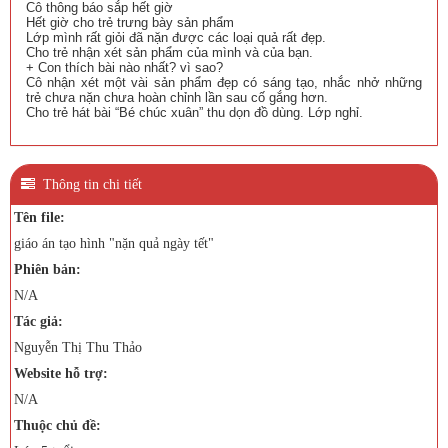
Cô thông báo sắp hết giờ
Hết giờ cho trẻ trưng bày sản phẩm
Lớp mình rất giỏi đã nặn được các loại quả rất đẹp.
Cho trẻ nhận xét sản phẩm của mình và của bạn.
+ Con thích bài nào nhất? vì sao?
Cô nhận xét một vài sản phẩm đẹp có sáng tạo, nhắc nhở những
trẻ chưa nặn chưa hoàn chỉnh lần sau cố gắng hơn.
Cho trẻ hát bài “Bé chúc xuân” thu dọn đồ dùng. Lớp nghỉ.
Thông tin chi tiết
Tên file:
giáo án tạo hình "nặn quả ngày tết"
Phiên bản:
N/A
Tác giả:
Nguyễn Thị Thu Thảo
Website hỗ trợ:
N/A
Thuộc chủ đề: