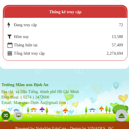
Thống kê truy cập
Đang truy cập
72
Hôm nay
13,588
Tháng hiện tại
57,409
Tổng lượt truy cập
2,274,694
Trường Mầm non Định An
Địa chỉ:
xã Dầu Tiếng, thành phố Hồ Chí Minh
Điện thoại:
( 0274 ) 2472600
Email:
Mau-giao-Dinh-An@gmail.com
Powered by
NukeViet EduGate
- Design by
VINADES.,JSC