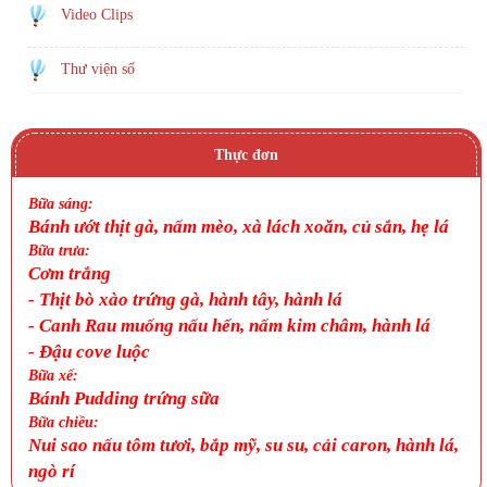
Video Clips
Thư viện số
Thực đơn
Bữa sáng:
Bánh ướt thịt gà, nấm mèo, xà lách xoăn, củ sắn, hẹ lá
Bữa trưa:
Cơm trắng
-
Thịt bò xào trứng gà, hành tây, hành lá
-
Canh
Rau muống nấu hến, nấm kim châm, hành lá
-
Đậu cove luộc
Bữa xế:
Bánh Pudding trứng sữa
Bữa chiều:
Nui sao nấu tôm tươi, bắp mỹ, su su, cải caron, hành lá,
ngò rí