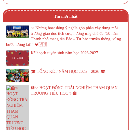
Tin mới nhất
✨ Những hoạt động ý nghĩa góp phần xây dựng môi
trường giáo dục tích cực, hưởng ứng chủ đề "50 năm
Thành phố mang tên Bác – Tự hào truyền thống, vững
bước tương lai!" ❤️🇻🇳
Kế hoạch tuyển sinh năm học 2026-2027
🎓 TỔNG KẾT NĂM HỌC 2025 – 2026 🎓
🏫✨ HOẠT ĐỘNG TRẢI NGHIỆM THAM QUAN
TRƯỜNG TIỂU HỌC ✨🏫