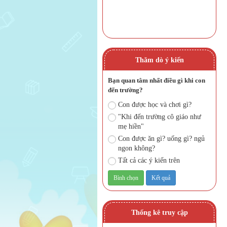
Thăm dò ý kiến
Bạn quan tâm nhất điều gì khi con
đến trường?
Con được học và chơi gì?
"Khi đến trường cô giáo như
mẹ hiền"
Con được ăn gì? uống gì? ngủ
ngon không?
Tất cả các ý kiến trên
Thống kê truy cập