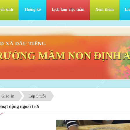
ển sinh
Thống kê
Lịch làm việc tuần
Xem thêm
Li
D XÃ DẦU TIẾNG
RƯỜNG MẦM NON ĐỊNH 
Giáo án
Lớp 5 tuổi
Hoạt động ngoài trời