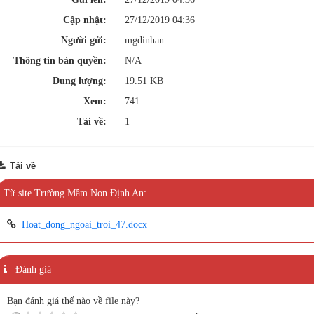
Cập nhật:
27/12/2019 04:36
Người gửi:
mgdinhan
Thông tin bản quyền:
N/A
Dung lượng:
19.51 KB
Xem:
741
Tải về:
1
Tải về
Từ site Trường Mầm Non Định An:
Hoat_dong_ngoai_troi_47.docx
Đánh giá
Bạn đánh giá thế nào về file này?