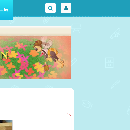
ên hệ
AN