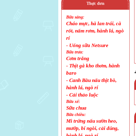
Thực đơn
Bữa sáng:
Cháo mực, hà lan trái, cà
rốt, nấm rơm, hành lá, ngò
rí
- Uống sữa Netsure
Bữa trưa:
Cơm trắng
-
Thịt gà kho thơm, hành
baro
- Canh Bầu nấu thịt bò,
hành lá, ngò rí
-
Cải thảo luộc
Bữa xế:
Sữa chua
Bữa chiều:
Mì trứng nấu sườn heo,
mướp, bí ngòi, cải dúng,
hành lá, ngò rí