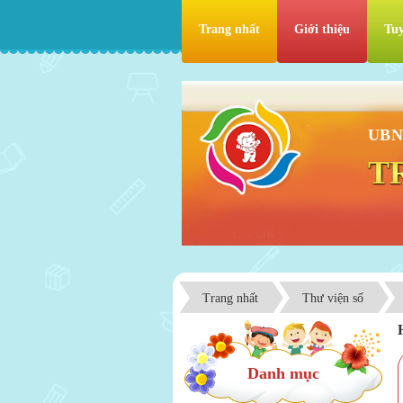
Trang nhất
Giới thiệu
Tuy
UBN
T
Trang nhất
Thư viện số
Danh mục