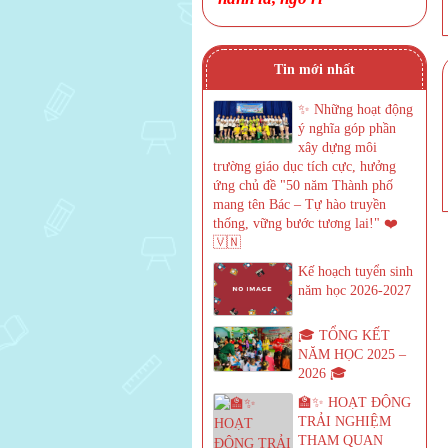
Tin mới nhất
✨ Những hoạt động
ý nghĩa góp phần
xây dựng môi
trường giáo dục tích cực, hưởng
ứng chủ đề "50 năm Thành phố
mang tên Bác – Tự hào truyền
thống, vững bước tương lai!" ❤️
🇻🇳
Kế hoạch tuyển sinh
năm học 2026-2027
🎓 TỔNG KẾT
NĂM HỌC 2025 –
2026 🎓
🏫✨ HOẠT ĐỘNG
TRẢI NGHIỆM
THAM QUAN