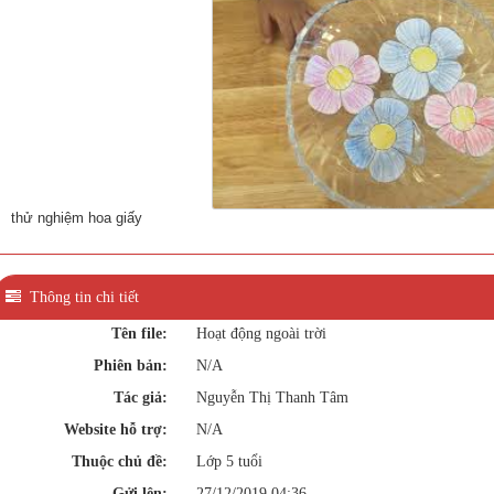
thử nghiệm hoa giấy
Thông tin chi tiết
Tên file:
Hoạt động ngoài trời
Phiên bản:
N/A
Tác giả:
Nguyễn Thị Thanh Tâm
Website hỗ trợ:
N/A
Thuộc chủ đề:
Lớp 5 tuổi
Gửi lên:
27/12/2019 04:36