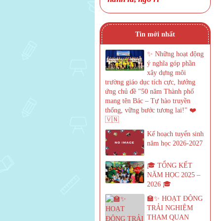
Tin mới nhất
✨ Những hoạt động
ý nghĩa góp phần
xây dựng môi
trường giáo dục tích cực, hưởng
ứng chủ đề "50 năm Thành phố
mang tên Bác – Tự hào truyền
thống, vững bước tương lai!" ❤️
🇻🇳
Kế hoạch tuyển sinh
năm học 2026-2027
🎓 TỔNG KẾT
NĂM HỌC 2025 –
2026 🎓
🏫✨ HOẠT ĐỘNG
TRẢI NGHIỆM
THAM QUAN