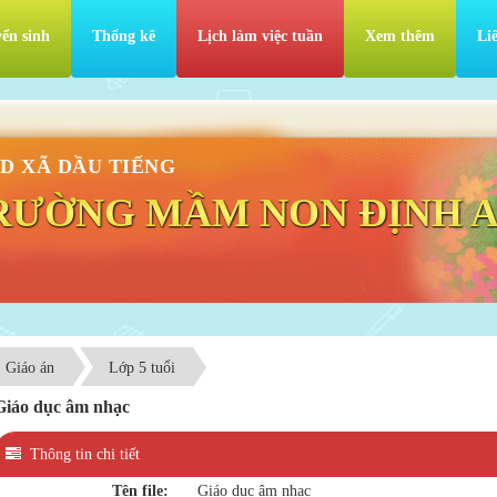
ển sinh
Thống kê
Lịch làm việc tuần
Xem thêm
Li
D XÃ DẦU TIẾNG
RƯỜNG MẦM NON ĐỊNH 
Giáo án
Lớp 5 tuổi
Giáo dục âm nhạc
Thông tin chi tiết
Tên file:
Giáo dục âm nhạc