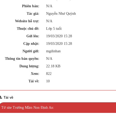
Phiên bản:
N/A
Tác giả:
Nguyễn Như Quỳnh
Website hỗ trợ:
N/A
Thuộc chủ đề:
Lớp 5 tuổi
Gửi lên:
19/03/2020 15:28
Cập nhật:
19/03/2020 15:28
Người gửi:
mgdinhan
Thông tin bản quyền:
N/A
Dung lượng:
22.18 KB
Xem:
822
Tải về:
10
Tải về
Từ site Trường Mầm Non Định An: