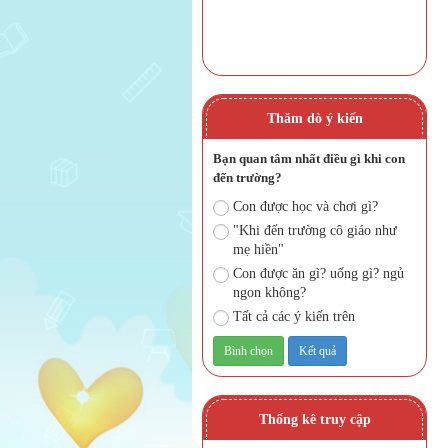
Thăm dò ý kiến
Bạn quan tâm nhất điều gì khi con
đến trường?
Con được học và chơi gì?
"Khi đến trường cô giáo như
mẹ hiền"
Con được ăn gì? uống gì? ngủ
ngon không?
Tất cả các ý kiến trên
Thống kê truy cập