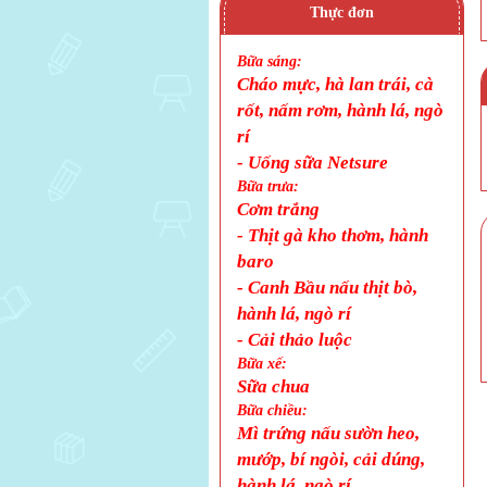
Thực đơn
Bữa sáng:
Cháo mực, hà lan trái, cà
rốt, nấm rơm, hành lá, ngò
rí
- Uống sữa Netsure
Bữa trưa:
Cơm trắng
-
Thịt gà kho thơm, hành
baro
- Canh Bầu nấu thịt bò,
hành lá, ngò rí
-
Cải thảo luộc
Bữa xế:
Sữa chua
Bữa chiều:
Mì trứng nấu sườn heo,
mướp, bí ngòi, cải dúng,
hành lá, ngò rí