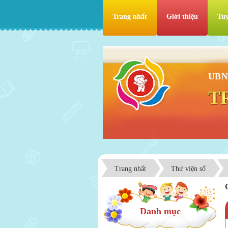
Trang nhất
Giới thiệu
Tuy
UBN
T
Trang nhất
Thư viện số
Danh mục