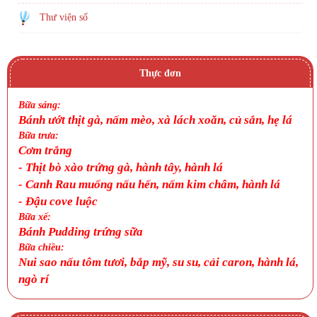
Thư viện số
Thực đơn
Bữa sáng:
Bánh ướt thịt gà, nấm mèo, xà lách xoăn, củ sắn, hẹ lá
Bữa trưa:
Cơm trắng
-
Thịt bò xào trứng gà, hành tây, hành lá
-
Canh
Rau muống nấu hến, nấm kim châm, hành lá
-
Đậu cove luộc
Bữa xế:
Bánh Pudding trứng sữa
Bữa chiều:
Nui sao nấu tôm tươi, bắp mỹ, su su, cải caron, hành lá,
ngò rí