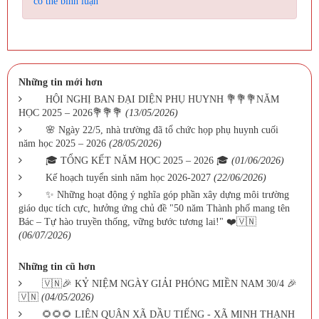
có thể bình luận
Những tin mới hơn
HỘI NGHỊ BAN ĐẠI DIỆN PHỤ HUYNH 💐💐💐NĂM
HỌC 2025 – 2026💐💐💐
(13/05/2026)
🌸 Ngày 22/5, nhà trường đã tổ chức họp phụ huynh cuối
năm học 2025 – 2026
(28/05/2026)
🎓 TỔNG KẾT NĂM HỌC 2025 – 2026 🎓
(01/06/2026)
Kế hoạch tuyển sinh năm học 2026-2027
(22/06/2026)
✨ Những hoạt động ý nghĩa góp phần xây dựng môi trường
giáo dục tích cực, hưởng ứng chủ đề "50 năm Thành phố mang tên
Bác – Tự hào truyền thống, vững bước tương lai!" ❤️🇻🇳
(06/07/2026)
Những tin cũ hơn
🇻🇳🎉 KỶ NIỆM NGÀY GIẢI PHÓNG MIỀN NAM 30/4 🎉
🇻🇳
(04/05/2026)
🌻🌻🌻 LIÊN QUÂN XÃ DẦU TIẾNG - XÃ MINH THẠNH