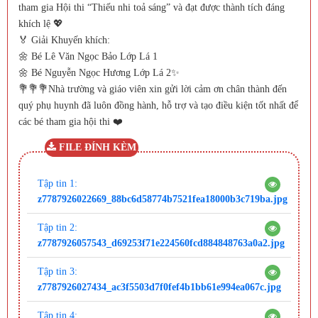
tham gia Hội thi “Thiếu nhi toả sáng” và đạt được thành tích đáng
khích lệ 💖
🏅 Giải Khuyến khích:
🌼 Bé Lê Văn Ngọc Bảo Lớp Lá 1
🌼 Bé Nguyễn Ngọc Hương Lớp Lá 2✨
💐💐💐Nhà trường và giáo viên xin gửi lời cảm ơn chân thành đến
quý phụ huynh đã luôn đồng hành, hỗ trợ và tạo điều kiện tốt nhất để
các bé tham gia hội thi ❤️
FILE ĐÍNH KÈM
Tập tin 1:
z7787926022669_88bc6d58774b7521fea18000b3c719ba.jpg
Tập tin 2:
z7787926057543_d69253f71e224560fcd884848763a0a2.jpg
Tập tin 3:
z7787926027434_ac3f5503d7f0fef4b1bb61e994ea067c.jpg
Tập tin 4: