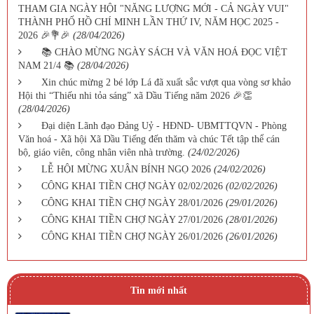
THAM GIA NGÀY HỘI "NĂNG LƯỢNG MỚI - CẢ NGÀY VUI"
THÀNH PHỐ HỒ CHÍ MINH LẦN THỨ IV, NĂM HỌC 2025 -
2026 🎉💐🎉
(28/04/2026)
📚 CHÀO MỪNG NGÀY SÁCH VÀ VĂN HOÁ ĐỌC VIỆT
NAM 21/4 📚
(28/04/2026)
Xin chúc mừng 2 bé lớp Lá đã xuất sắc vượt qua vòng sơ khảo
Hội thi “Thiếu nhi tỏa sáng” xã Dầu Tiếng năm 2026 🎉👏
(28/04/2026)
Đại diện Lãnh đạo Đảng Uỷ - HĐND- UBMTTQVN - Phòng
Văn hoá - Xã hội Xã Dầu Tiếng đến thăm và chúc Tết tập thể cán
bộ, giáo viên, công nhân viên nhà trường.
(24/02/2026)
LỄ HỘI MỪNG XUÂN BÍNH NGỌ 2026
(24/02/2026)
CÔNG KHAI TIỀN CHỢ NGÀY 02/02/2026
(02/02/2026)
CÔNG KHAI TIỀN CHỢ NGÀY 28/01/2026
(29/01/2026)
CÔNG KHAI TIỀN CHỢ NGÀY 27/01/2026
(28/01/2026)
CÔNG KHAI TIỀN CHỢ NGÀY 26/01/2026
(26/01/2026)
Tin mới nhất