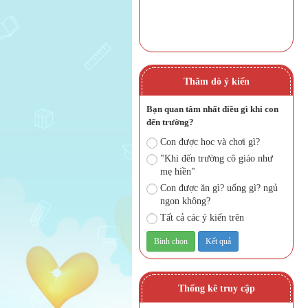
Thăm dò ý kiến
Bạn quan tâm nhất điều gì khi con
đến trường?
Con được học và chơi gì?
"Khi đến trường cô giáo như
mẹ hiền"
Con được ăn gì? uống gì? ngủ
ngon không?
Tất cả các ý kiến trên
Thống kê truy cập