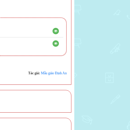
Tác giả:
Mẫu giáo Định An