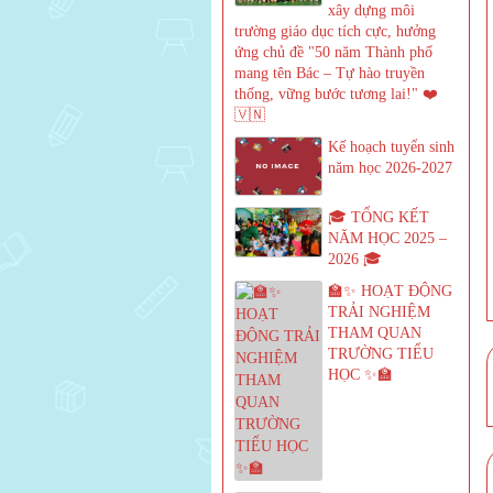
xây dựng môi
trường giáo dục tích cực, hưởng
ứng chủ đề "50 năm Thành phố
mang tên Bác – Tự hào truyền
thống, vững bước tương lai!" ❤️
🇻🇳
Kế hoạch tuyển sinh
năm học 2026-2027
🎓 TỔNG KẾT
NĂM HỌC 2025 –
2026 🎓
🏫✨ HOẠT ĐỘNG
TRẢI NGHIỆM
THAM QUAN
TRƯỜNG TIỂU
HỌC ✨🏫