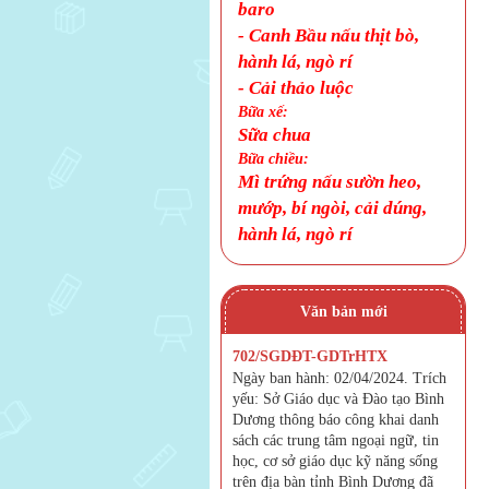
baro
- Canh Bầu nấu thịt bò,
hành lá, ngò rí
-
Cải thảo luộc
Bữa xế:
Sữa chua
Bữa chiều:
Mì trứng nấu sườn heo,
mướp, bí ngòi, cải dúng,
hành lá, ngò rí
Văn bản mới
702/SGDĐT-GDTrHTX
Ngày ban hành: 02/04/2024. Trích
yếu: Sở Giáo dục và Đào tạo Bình
Dương thông báo công khai danh
sách các trung tâm ngoại ngữ, tin
học, cơ sở giáo dục kỹ năng sống
trên địa bàn tỉnh Bình Dương đã