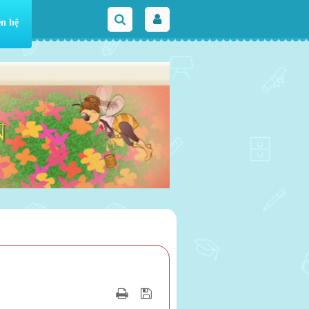
ên hệ
N