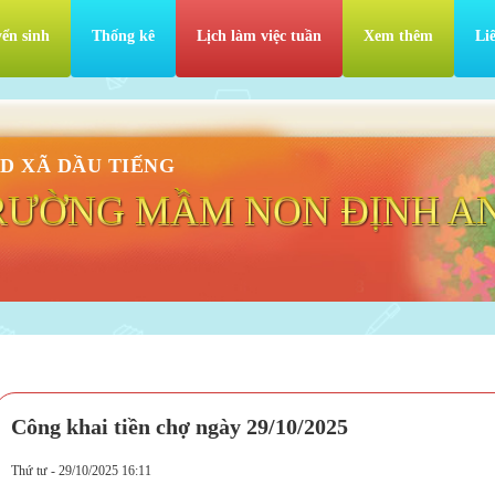
ển sinh
Thống kê
Lịch làm việc tuần
Xem thêm
Li
D XÃ DẦU TIẾNG
RƯỜNG MẦM NON ĐỊNH A
Công khai tiền chợ ngày 29/10/2025
Thứ tư - 29/10/2025 16:11