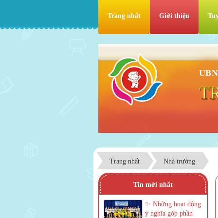
Trang nhất
Giới thiệu
Tuy
UBN
T
Trang nhất
Nhà trường
Tin mới nhất
✨ Những hoạt động
ý nghĩa góp phần