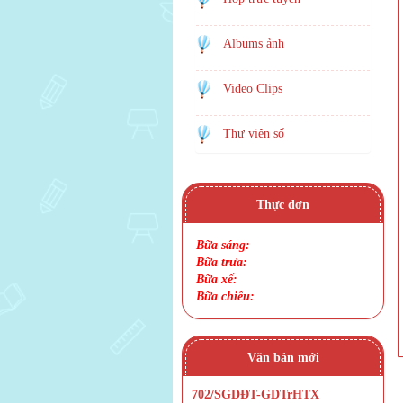
Albums ảnh
Video Clips
Thư viện số
Thực đơn
Bữa sáng:
Bữa trưa:
Bữa xế:
Bữa chiều:
Văn bản mới
702/SGDĐT-GDTrHTX