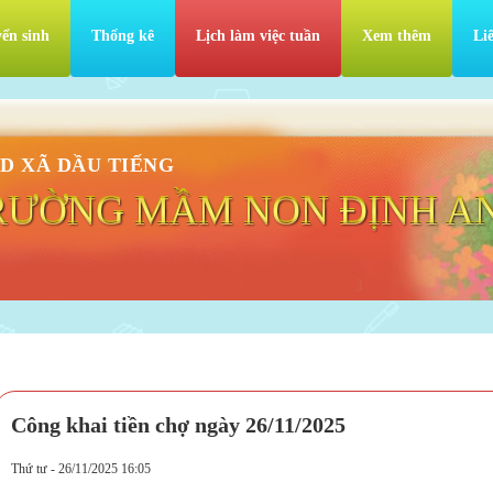
ển sinh
Thống kê
Lịch làm việc tuần
Xem thêm
Li
D XÃ DẦU TIẾNG
RƯỜNG MẦM NON ĐỊNH A
Công khai tiền chợ ngày 26/11/2025
Thứ tư - 26/11/2025 16:05