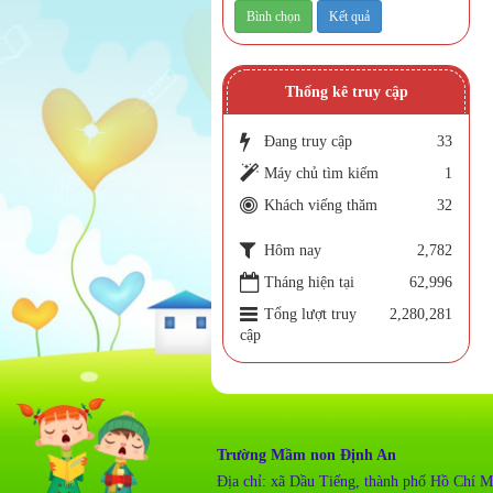
Thống kê truy cập
Đang truy cập
33
Máy chủ tìm kiếm
1
Khách viếng thăm
32
Hôm nay
2,782
Tháng hiện tại
62,996
Tổng lượt truy
2,280,281
cập
Trường Mầm non Định An
Địa chỉ:
xã Dầu Tiếng, thành phố Hồ Chí M