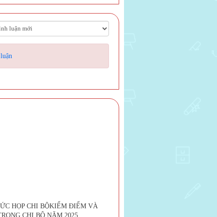
 luận
HỨC HỌP CHI BỘKIỂM ĐIỂM VÀ
TRONG CHI BỘ NĂM 2025.