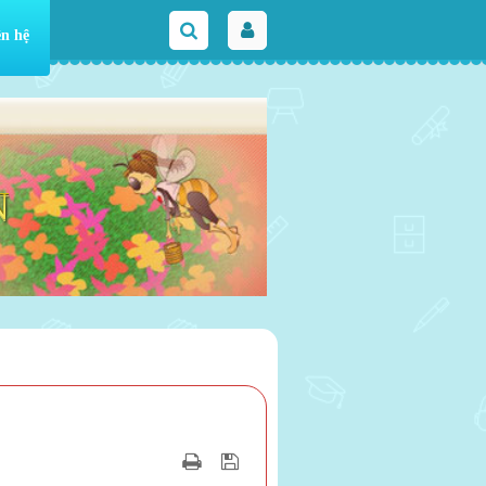
ên hệ
N