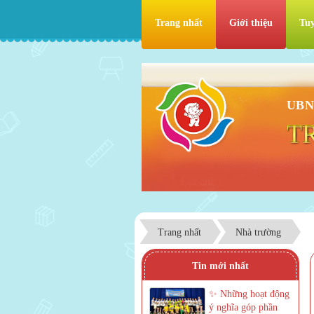
Trang nhất
Giới thiệu
Tuy
UBN
T
Trang nhất
Nhà trường
Tin mới nhất
✨ Những hoạt động
ý nghĩa góp phần