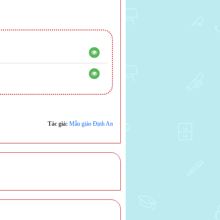
Tác giả:
Mẫu giáo Định An