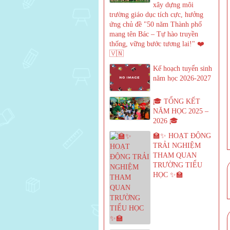
xây dựng môi
trường giáo dục tích cực, hưởng
ứng chủ đề "50 năm Thành phố
mang tên Bác – Tự hào truyền
thống, vững bước tương lai!" ❤️
🇻🇳
Kế hoạch tuyển sinh
năm học 2026-2027
🎓 TỔNG KẾT
NĂM HỌC 2025 –
2026 🎓
🏫✨ HOẠT ĐỘNG
TRẢI NGHIỆM
THAM QUAN
TRƯỜNG TIỂU
HỌC ✨🏫