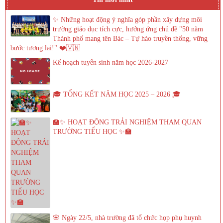
✨ Những hoạt động ý nghĩa góp phần xây dựng môi
trường giáo dục tích cực, hưởng ứng chủ đề "50 năm
Thành phố mang tên Bác – Tự hào truyền thống, vững
bước tương lai!" ❤️🇻🇳
Kế hoạch tuyển sinh năm học 2026-2027
🎓 TỔNG KẾT NĂM HỌC 2025 – 2026 🎓
🏫✨ HOẠT ĐỘNG TRẢI NGHIỆM THAM QUAN
TRƯỜNG TIỂU HỌC ✨🏫
🌸 Ngày 22/5, nhà trường đã tổ chức họp phụ huynh