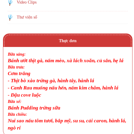
Video Clips
Thư viện số
Thực đơn
Bữa sáng:
Bánh ướt thịt gà, nấm mèo, xà lách xoăn, củ sắn, hẹ lá
Bữa trưa:
Cơm trắng
-
Thịt bò xào trứng gà, hành tây, hành lá
-
Canh
Rau muống nấu hến, nấm kim châm, hành lá
-
Đậu cove luộc
Bữa xế:
Bánh Pudding trứng sữa
Bữa chiều:
Nui sao nấu tôm tươi, bắp mỹ, su su, cải caron, hành lá,
ngò rí