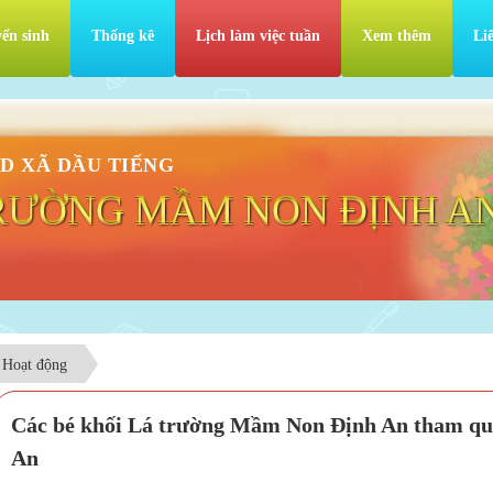
ển sinh
Thống kê
Lịch làm việc tuần
Xem thêm
Li
D XÃ DẦU TIẾNG
RƯỜNG MẦM NON ĐỊNH A
Hoạt động
Các bé khối Lá trường Mầm Non Định An tham qu
An