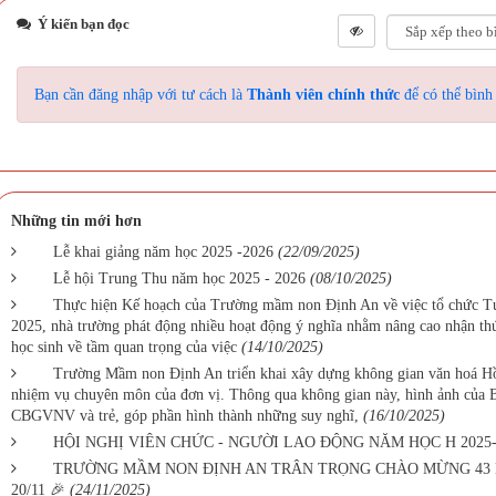
Ý kiến bạn đọc
Bạn cần đăng nhập với tư cách là
Thành viên chính thức
để có thể bình
Những tin mới hơn
Lễ khai giảng năm học 2025 -2026
(22/09/2025)
Lễ hội Trung Thu năm học 2025 - 2026
(08/10/2025)
Thực hiện Kế hoạch của Trường mầm non Định An về việc tổ chức Tu
2025, nhà trường phát động nhiều hoạt động ý nghĩa nhằm nâng cao nhận thức
học sinh về tầm quan trọng của việc
(14/10/2025)
Trường Mầm non Định An triển khai xây dựng không gian văn hoá Hồ 
nhiệm vụ chuyên môn của đơn vị. Thông qua không gian này, hình ảnh của Bá
CBGVNV và trẻ, góp phần hình thành những suy nghĩ,
(16/10/2025)
HỘI NGHỊ VIÊN CHỨC - NGƯỜI LAO ĐỘNG NĂM HỌC H 2025-
TRƯỜNG MẦM NON ĐỊNH AN TRÂN TRỌNG CHÀO MỪNG 43 
20/11 🎉
(24/11/2025)