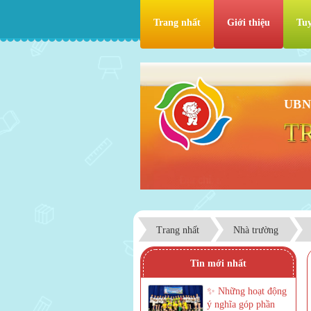
Trang nhất
Giới thiệu
Tuy
UBN
T
Trang nhất
Nhà trường
Tin mới nhất
✨ Những hoạt động
ý nghĩa góp phần