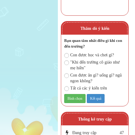
Thăm dò ý kiến
Bạn quan tâm nhất điều gì khi con
đến trường?
Con được học và chơi gì?
"Khi đến trường cô giáo như
mẹ hiền"
Con được ăn gì? uống gì? ngủ
ngon không?
Tất cả các ý kiến trên
Thống kê truy cập
Đang truy cập
47