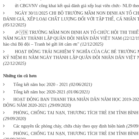
ửi CBGVNV công khai kết quả đánh giá xếp loại viên chức- NLĐ theo
NGÀY 30/11/2025 CHI BỘ TRƯỜNG MẦM NON ĐỊNH AN TỔ C
ĐÁNH GIÁ, XẾP LOẠI CHẤT LƯỢNG ĐỐI VỚI TẬP THỂ, CÁ NHÂN 
(05/12/2025)
🎉🇻🇳 TRƯỜNG MẦM NON ĐỊNH AN TỔ CHỨC HỘI THI THI
NĂM NGÀY THÀNH LẬP QUÂN ĐỘI NHÂN DÂN VIỆT NAM (22/12/1944 –
hào chú Bộ đội – Tranh bé gửi lời cảm ơn”
(12/12/2025)
HOẠT ĐỘNG TRẢI NGHIỆM Ý NGHĨA CỦA CÁC BÉ TRƯỜNG M
KỶ NIỆM 81 NĂM NGÀY THÀNH LẬP QUÂN ĐỘI NHÂN DÂN VIỆT NAM (
(22/12/2025)
Những tin cũ hơn
Tổng kết năm học 2020 - 2021
(02/06/2021)
Tổng kết năm học 2020-2021
(01/06/2021)
HOẠT ĐỘNG BAN THANH TRA NHÂN DÂN NĂM HỌC 2019-20
ĐỘNG NĂM 2020-2021
(29/09/2020)
PHÒNG, CHỐNG TAI NẠN, THƯƠNG TÍCH TRẺ EM TỈNH BÌNH 
(29/09/2020)
Các nguyên tắc phòng cháy, chữa cháy theo quy định hiện hành
(29/09
PHÒNG, CHỐNG TAI NẠN, THƯƠNG TÍCH TRẺ EM TỈNH BÌNH 