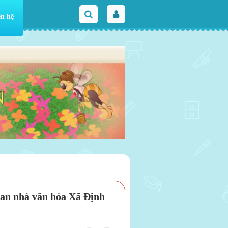
ên hệ
N
an nhà văn hóa Xã Định