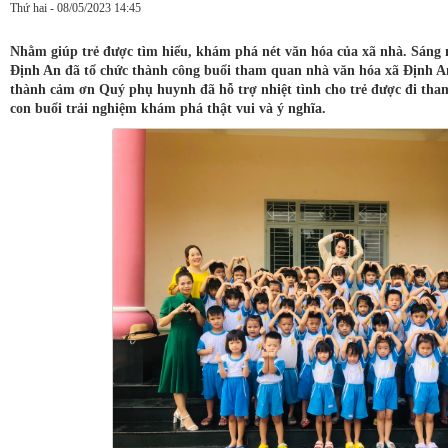
Thứ hai - 08/05/2023 14:45
Nhằm giúp trẻ được tìm hiểu, khám phá nét văn hóa của xã nhà. Sán
Định An đã tổ chức thành công buổi tham quan nhà văn hóa xã Định An
thành cảm ơn Quý phụ huynh đã hỗ trợ nhiệt tình cho trẻ được đi tham
con buổi trải nghiệm khám phá thật vui và ý nghĩa.