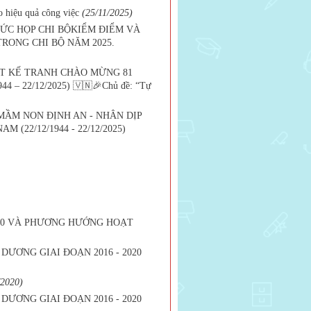
 hiệu quả công việc
(25/11/2025)
HỨC HỌP CHI BỘKIỂM ĐIỂM VÀ
TRONG CHI BỘ NĂM 2025.
ẾT KẾ TRANH CHÀO MỪNG 81
 22/12/2025) 🇻🇳🎉Chủ đề: “Tự
ẦM NON ĐỊNH AN - NHÂN DỊP
22/12/1944 - 22/12/2025)
20 VÀ PHƯƠNG HƯỚNG HOẠT
DƯƠNG GIAI ĐOẠN 2016 - 2020
/2020)
DƯƠNG GIAI ĐOẠN 2016 - 2020