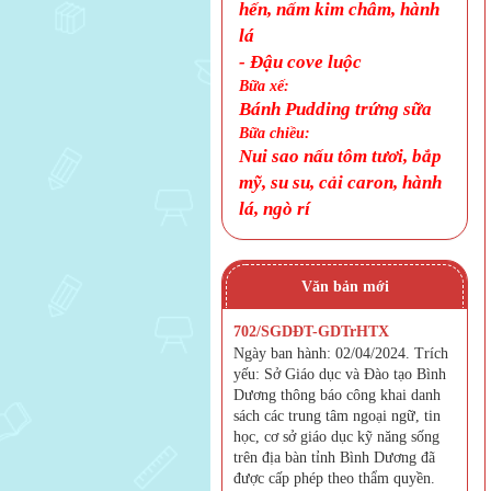
hến, nấm kim châm, hành
lá
-
Đậu cove luộc
Bữa xế:
Bánh Pudding trứng sữa
Bữa chiều:
Nui sao nấu tôm tươi, bắp
mỹ, su su, cải caron, hành
lá, ngò rí
Văn bản mới
702/SGDĐT-GDTrHTX
Ngày ban hành: 02/04/2024. Trích
yếu: Sở Giáo dục và Đào tạo Bình
Dương thông báo công khai danh
sách các trung tâm ngoại ngữ, tin
học, cơ sở giáo dục kỹ năng sống
trên địa bàn tỉnh Bình Dương đã
được cấp phép theo thẩm quyền.