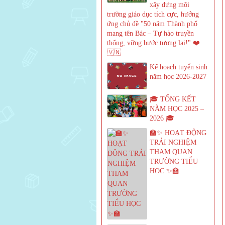
xây dựng môi
trường giáo dục tích cực, hưởng
ứng chủ đề "50 năm Thành phố
mang tên Bác – Tự hào truyền
thống, vững bước tương lai!" ❤️
🇻🇳
Kế hoạch tuyển sinh
năm học 2026-2027
🎓 TỔNG KẾT
NĂM HỌC 2025 –
2026 🎓
🏫✨ HOẠT ĐỘNG
TRẢI NGHIỆM
THAM QUAN
TRƯỜNG TIỂU
HỌC ✨🏫