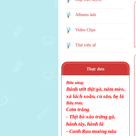
Albums ảnh
Video Clips
Thư viện số
Thực đơn
Bữa sáng:
Bánh ướt thịt gà, nấm mèo,
xà lách xoăn, củ sắn, hẹ lá
Bữa trưa:
Cơm trắng
-
Thịt bò xào trứng gà,
hành tây, hành lá
-
Canh
Rau muống nấu