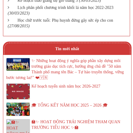
Kế hoạch thao giảng dự giờ tháng 3
(30/03/2023)
Lịch phân phối chương trình khối lá năm học 2022-2023
(30/03/2023)
Học chữ trước tuổi: Phụ huynh đừng gây sức ép cho con
(27/08/2015)
Tin mới nhất
✨ Những hoạt động ý nghĩa góp phần xây dựng môi
trường giáo dục tích cực, hưởng ứng chủ đề "50 năm
Thành phố mang tên Bác – Tự hào truyền thống, vững
bước tương lai!" ❤️🇻🇳
Kế hoạch tuyển sinh năm học 2026-2027
🎓 TỔNG KẾT NĂM HỌC 2025 – 2026 🎓
🏫✨ HOẠT ĐỘNG TRẢI NGHIỆM THAM QUAN
TRƯỜNG TIỂU HỌC ✨🏫