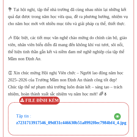
💐 Tại hội nghị, tập thể nhà trường đã cùng nhau nhìn lại những kết
quả đạt được trong năm học vừa qua, đề ra phương hướng, nhiệm vụ
cho năm học mới với nhiều mục tiêu và giải pháp cụ thể, thiết thực.
🎶 Đặc biệt, các tiết mục văn nghệ chào mừng do chính cán bộ, giáo
viên, nhân viên biểu diễn đã mang đến không khí vui tươi, sôi nổi,
thể hiện tinh thần gắn kết và niềm đam mê nghề nghiệp của tập thể
Mầm non Định An.
👏 Xin chúc mừng Hội nghị Viên chức – Người lao động năm học
2025–2026 của Trường Mầm non Định An thành công tốt đẹp!
Chúc tập thể sư phạm nhà trường luôn đoàn kết – sáng tạo – trách
nhiệm, hoàn thành xuất sắc nhiệm vụ năm học mới! 🌈🌷
FILE ĐÍNH KÈM
Tập tin :
z7231713917546_09df31c446630b51a8992f0ec7984bf4_4.jpg