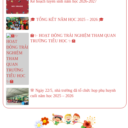
Kế hoạch tuyển sinh năm học 2026-2027
🎓 TỔNG KẾT NĂM HỌC 2025 – 2026 🎓
🏫✨ HOẠT ĐỘNG TRẢI NGHIỆM THAM QUAN
TRƯỜNG TIỂU HỌC ✨🏫
🌸 Ngày 22/5, nhà trường đã tổ chức họp phụ huynh
cuối năm học 2025 – 2026