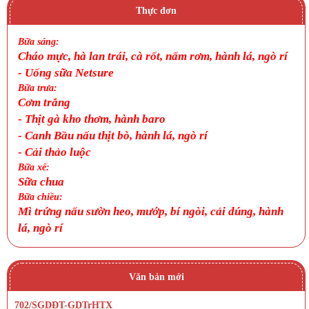
Thực đơn
Bữa sáng:
Cháo mực, hà lan trái, cà rốt, nấm rơm, hành lá, ngò rí
- Uống sữa Netsure
Bữa trưa:
Cơm trắng
-
Thịt gà kho thơm, hành baro
- Canh Bầu nấu thịt bò, hành lá, ngò rí
-
Cải thảo luộc
Bữa xế:
Sữa chua
Bữa chiều:
Mì trứng nấu sườn heo, mướp, bí ngòi, cải dúng, hành
lá, ngò rí
Văn bản mới
702/SGDĐT-GDTrHTX