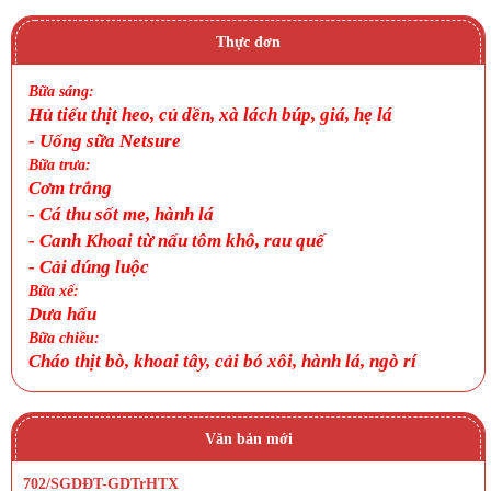
Thực đơn
Bữa sáng:
Hủ tiếu thịt heo, củ dền, xà lách búp, giá, hẹ lá
- Uống sữa Netsure
Bữa trưa:
Cơm trắng
-
Cá thu sốt me, hành lá
-
Canh Khoai từ nấu tôm khô, rau quế
-
Cải dúng luộc
Bữa xế:
Dưa hấu
Bữa chiều:
Cháo thịt bò, khoai tây, cải bó xôi, hành lá, ngò rí
Văn bản mới
702/SGDĐT-GDTrHTX